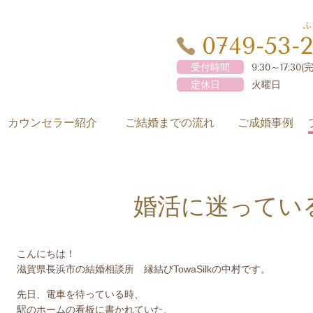
ふ
0749-53-2
受付時間
9:30～17:30
定休日
火曜日
カウンセラー紹介
ご結婚までの流れ
ご成婚事例
婚活に迷ってい
こんにちは！
滋賀県長浜市の結婚相談所 縁結びTowaSilkの中村です。
先日、電車を待っている時、
駅のホームの看板に書かれていた、