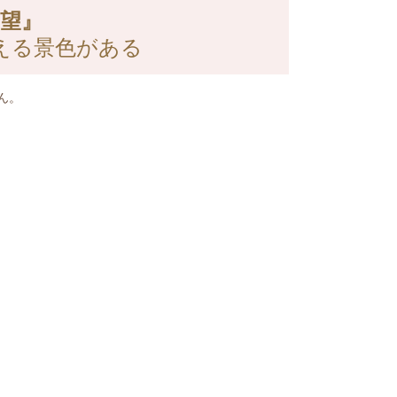
望』
える景色がある
ん。