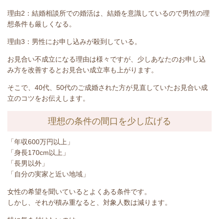
理由
2
：結婚相談所での婚活は、結婚を意識しているので男性の理
想条件も厳しくなる。
理由
3
：男性にお申し込みが殺到している。
お見合い不成立になる理由は様々ですが、少しあなたのお申し込
み方を改善するとお見合い成立率も上がります。
そこで、
40
代、
50
代のご成婚された方が見直していたお見合い成
立のコツをお伝えします。
理想の条件の間口を少し広げる
「年収
600
万円以上」
「身長
170cm
以上」
「長男以外」
「自分の実家と近い地域」
女性の希望を聞いているとよくある条件です。
しかし、それが積み重なると、対象人数は減ります。