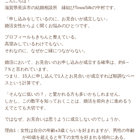
こんにちは！
滋賀県長浜市の結婚相談所 縁結び
TowaSilk
の中村です。
「申し込みをしているのに、お見合いが成立しない」
婚活女性からよく聞くお悩みのひとつです。
プロフィールもきちんと整えている。
高望みしているわけでもない。
それなのに、なぜかご縁につながらない。
婚活において、お見合いのお申し込みが成立する確率は、約
6
～
7
％と言われています。
つまり、
15
人に申し込んで
1
人とお見合いが成立すれば順調なペー
スという計算です。
「そんなに低いの？」と驚かれる方も多いかもしれません。
しかし、この数字を知っておくことは、婚活を前向きに進めるう
えでとても大切です。
ではなぜ、お見合いは思うように成立しないのでしょうか。
理由
1
：女性は自分の年齢±
3
歳くらいを好まれますが、男性の年齢
が
40
歳を超えると年下の女性を好まれる傾向にあ
る。